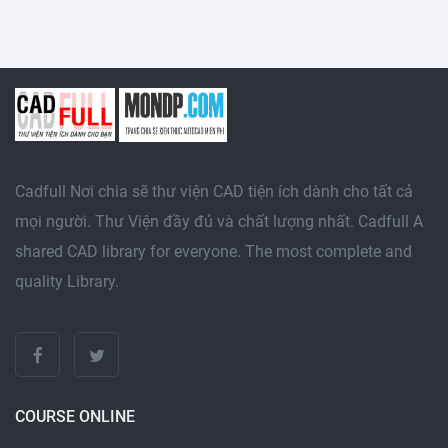
Cadfull Nơi chia sẽ thư viện CAD tiện ích dành cho tất cả
mọi người. Thư Viện đầy đủ và chất lượng nhất. Cadfull A
shared CAD library for everyone. The most complete and
quality Library.
COURSE ONLINE