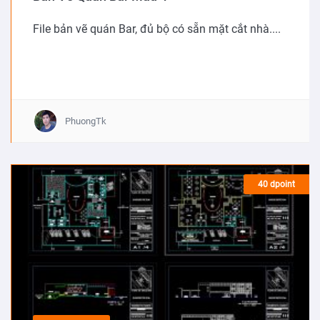
File bản vẽ quán Bar, đủ bộ có sẵn mặt cắt nhà....
PhuongTk
40 dpoint