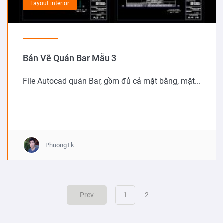
Layout interior
Bản Vẽ Quán Bar Mẫu 3
File Autocad quán Bar, gồm đủ cả mặt bằng, mặt...
PhuongTk
(current)
Prev
1
2