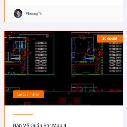
PhuongTk
20 dpoint
Layout interior
Bản Vẽ Quán Bar Mẫu 4