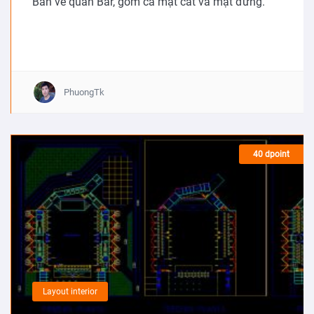
Bản vẽ quán Bar, gồm cả mặt cắt và mặt đứng.
PhuongTk
40 dpoint
Layout interior