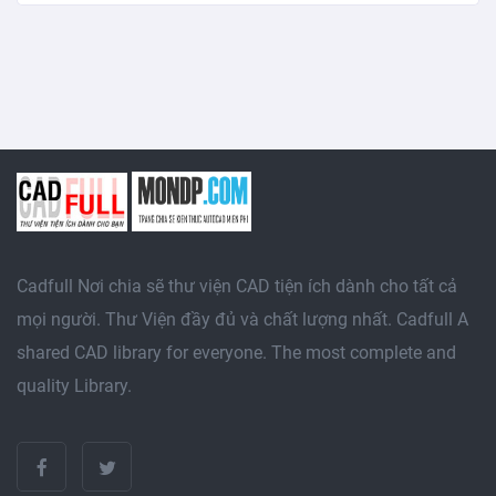
Cadfull Nơi chia sẽ thư viện CAD tiện ích dành cho tất cả
mọi người. Thư Viện đầy đủ và chất lượng nhất. Cadfull A
shared CAD library for everyone. The most complete and
quality Library.