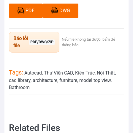
PDF
DWG
Báo lỗi
Nếu file không tải được, bấm để
PDF/DWG/ZIP
file
thông báo.
Tags:
Autocad
,
Thư Viện CAD
,
Kiến Trúc
,
Nội Thất
,
cad library
,
architecture
,
furniture
,
model top view
,
Bathroom
Related Files