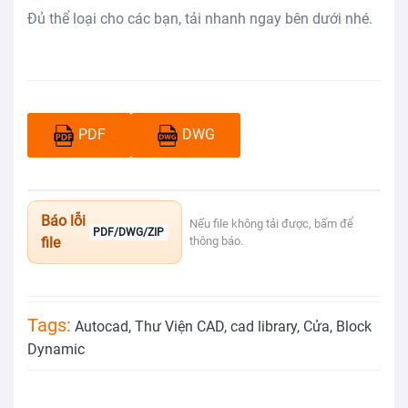
Đủ thể loại cho các bạn, tải nhanh ngay bên dưới nhé.
PDF
DWG
Báo lỗi
Nếu file không tải được, bấm để
PDF/DWG/ZIP
file
thông báo.
Tags:
Autocad
,
Thư Viện CAD
,
cad library
,
Cửa
,
Block
Dynamic