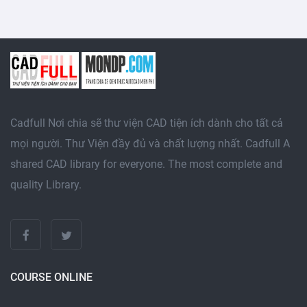
Cadfull Nơi chia sẽ thư viện CAD tiện ích dành cho tất cả
mọi người. Thư Viện đầy đủ và chất lượng nhất. Cadfull A
shared CAD library for everyone. The most complete and
quality Library.
COURSE ONLINE