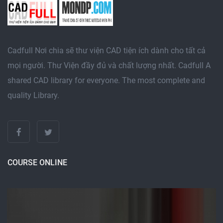
Cadfull Nơi chia sẽ thư viện CAD tiện ích dành cho tất cả
mọi người. Thư Viện đầy đủ và chất lượng nhất. Cadfull A
shared CAD library for everyone. The most complete and
quality Library.
COURSE ONLINE