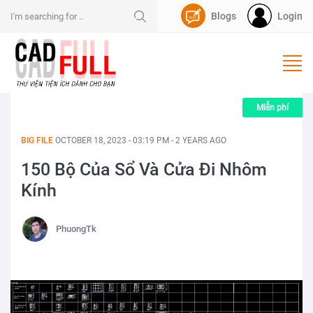
Blogs
Login
Nạp Dpoint
Miễn phí
BIG FILE
OCTOBER 18, 2023 - 03:19 PM - 2 YEARS AGO
150 Bộ Của Sổ Và Cửa Đi Nhôm
Kính
PhuongTk