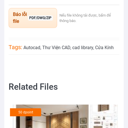
Báo lỗi
Nếu file không tải được, bấm để
PDF/DWG/ZIP
file
thông báo.
Tags:
Autocad
,
Thư Viện CAD
,
cad library
,
Cửa Kính
Related Files
50 dpoint