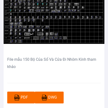
File mẫu 150 Bộ Của Sổ Và Cửa Đi Nhôm Kính tham
khảo
PDF
DWG