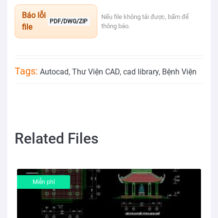
Báo lỗi
Nếu file không tải được, bấm để
PDF/DWG/ZIP
file
thông báo.
Tags:
Autocad
,
Thư Viện CAD
,
cad library
,
Bệnh Viện
Related Files
Miễn phí