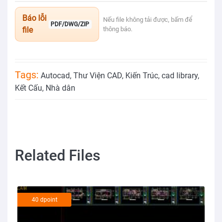
Báo lỗi
Nếu file không tải được, bấm để
PDF/DWG/ZIP
file
thông báo.
Tags:
Autocad
,
Thư Viện CAD
,
Kiến Trúc
,
cad library
,
Kết Cấu
,
Nhà dân
Related Files
40 dpoint