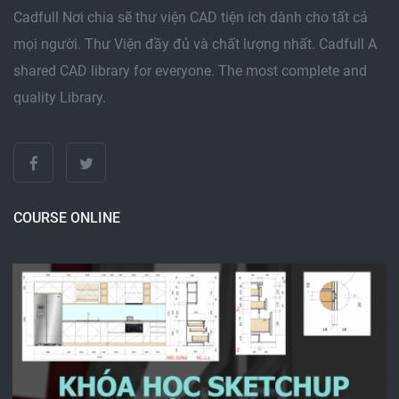
Cadfull Nơi chia sẽ thư viện CAD tiện ích dành cho tất cả
mọi người. Thư Viện đầy đủ và chất lượng nhất. Cadfull A
shared CAD library for everyone. The most complete and
quality Library.
COURSE ONLINE