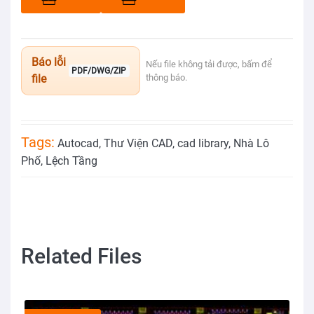
Báo lỗi
Nếu file không tải được, bấm để
PDF/DWG/ZIP
file
thông báo.
Tags:
Autocad
,
Thư Viện CAD
,
cad library
,
Nhà Lô
Phố
,
Lệch Tầng
Related Files