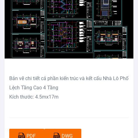
Bản vẽ chi tiết cả phần kiến trúc và kết cấu Nhà Lô Phố
Lệch Tầng Cao 4 Tầng
Kích thước: 4.5mx17m
PDF
DWG