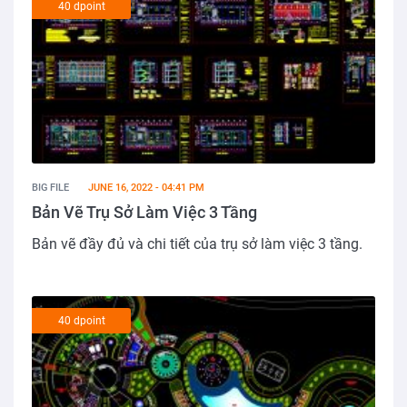
40 dpoint
BIG FILE
JUNE 16, 2022 - 04:41 PM
Bản Vẽ Trụ Sở Làm Việc 3 Tầng
Bản vẽ đầy đủ và chi tiết của trụ sở làm việc 3 tầng.
40 dpoint