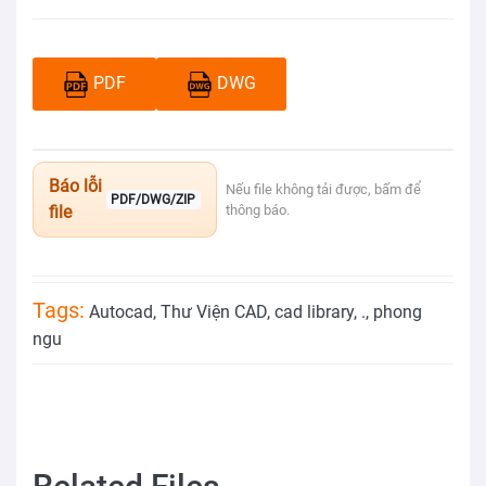
PDF
DWG
Báo lỗi
Nếu file không tải được, bấm để
PDF/DWG/ZIP
file
thông báo.
Tags:
Autocad
,
Thư Viện CAD
,
cad library
,
.
,
phong
ngu