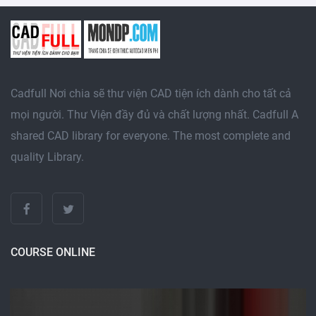
Cadfull Nơi chia sẽ thư viện CAD tiện ích dành cho tất cả
mọi người. Thư Viện đầy đủ và chất lượng nhất. Cadfull A
shared CAD library for everyone. The most complete and
quality Library.
COURSE ONLINE