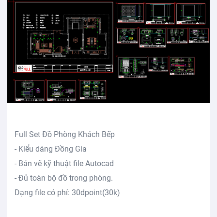
Full Set Đồ Phòng Khách Bếp
- Kiểu dáng Đồng Gia
- Bản vẽ kỹ thuật file Autocad
- Đủ toàn bộ đồ trong phòng.
Dạng file có phí: 30dpoint(30k)