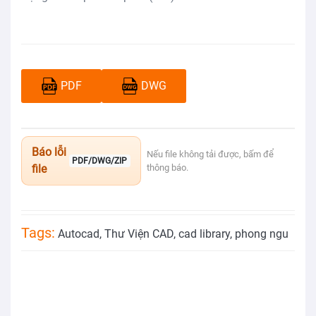
PDF
DWG
Báo lỗi
Nếu file không tải được, bấm để
PDF/DWG/ZIP
file
thông báo.
Tags:
Autocad
,
Thư Viện CAD
,
cad library
,
phong ngu