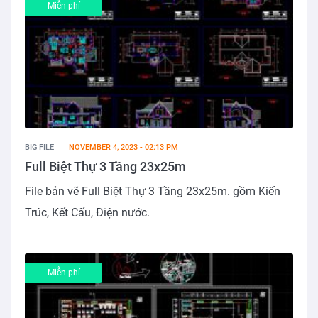
Miễn phí
BIG FILE
NOVEMBER 4, 2023 - 02:13 PM
Full Biệt Thự 3 Tầng 23x25m
File bản vẽ Full Biệt Thự 3 Tầng 23x25m. gồm Kiến
Trúc, Kết Cấu, Điện nước.
Miễn phí