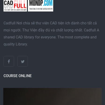
Cadfull Nơi chia sẽ thư viện CAD tiện ích dành cho tất cả
mọi người. Thư Viện đầy đủ và chất lượng nhất. Cadfull A
shared CAD library for everyone. The most complete and
quality Library.
COURSE ONLINE