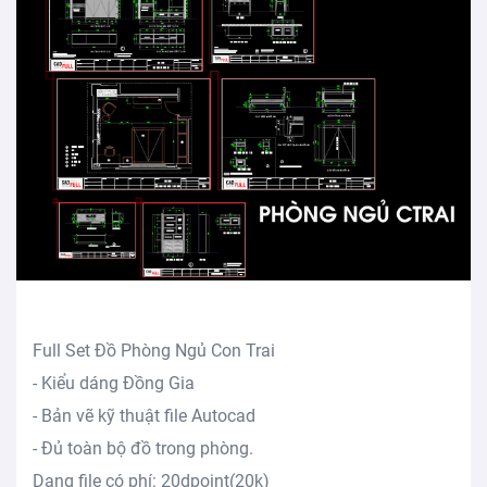
Full Set Đồ Phòng Ngủ Con Trai
- Kiểu dáng Đồng Gia
- Bản vẽ kỹ thuật file Autocad
- Đủ toàn bộ đồ trong phòng.
Dạng file có phí: 20dpoint(20k)