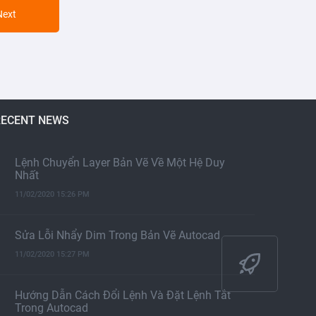
Next
RECENT NEWS
Lệnh Chuyển Layer Bản Vẽ Về Một Hệ Duy
Nhất
11/02/2020 15:26 PM
Sửa Lỗi Nhẩy Dim Trong Bản Vẽ Autocad
11/02/2020 15:27 PM
Hướng Dẫn Cách Đổi Lệnh Và Đặt Lệnh Tắt
Trong Autocad