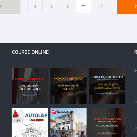
(current)
v
4
5
6
17
COURSE ONLINE