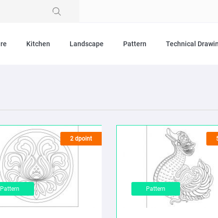
ure
Kitchen
Landscape
Pattern
Technical Drawi
2 dpoint
Pattern
Pattern