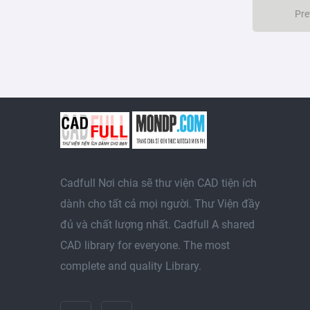
Pre
Cadfull Nơi chia sẽ thư viện CAD tiện ích
dành cho tất cả mọi người. Thư Viện đầy
đủ và chất lượng nhất. Cadfull A shared
CAD library for everyone. The most
complete and quality Library.