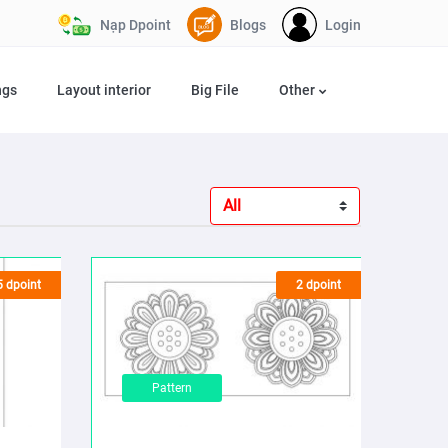
Nạp Dpoint
Blogs
Login
ngs
Layout interior
Big File
Other
5 dpoint
2 dpoint
Pattern