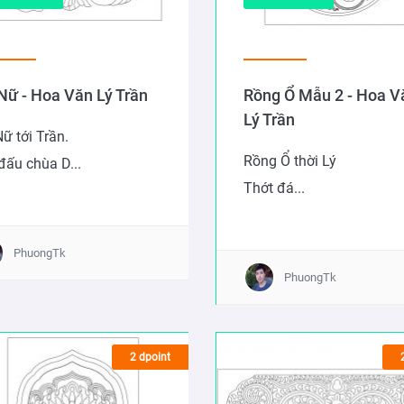
Nữ - Hoa Văn Lý Trần
Rồng Ổ Mẫu 2 - Hoa V
Lý Trần
ữ tới Trần.
Rồng Ổ thời Lý
đấu chùa D...
Thớt đá...
PhuongTk
PhuongTk
2 dpoint