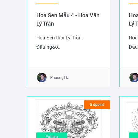
Hoa Sen Mẫu 4 - Hoa Văn
Hoa
Lý Trần
Lý 
Hoa Sen thời Lý Trần.
Hoa 
Đầu ng&o...
Đầu 
PhuongTk
5 dpoint
Pattern