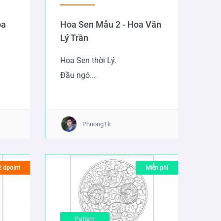
oa
Hoa Sen Mẫu 2 - Hoa Văn
Lý Trần
Hoa Sen thời Lý.
Đầu ngó...
PhuongTk
2 dpoint
Miễn phí
Pattern