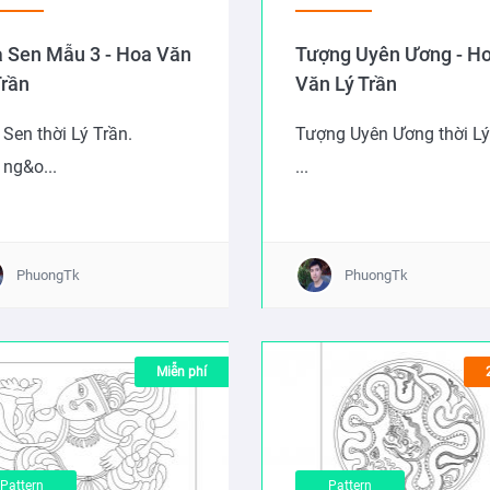
 Sen Mẫu 3 - Hoa Văn
Tượng Uyên Ương - H
Trần
Văn Lý Trần
Sen thời Lý Trần.
Tượng Uyên Ương thời Lý
ng&o...
...
PhuongTk
PhuongTk
Miễn phí
Pattern
Pattern