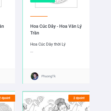
ăn
Hoa Cúc Dây - Hoa Văn Lý
Trần
Hoa Cúc Dây thời Lý
...
PhuongTk
2 dpoint
2 dpoint