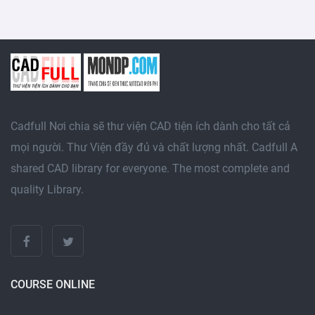
Cadfull Nơi chia sẽ thư viện CAD tiện ích dành cho tất cả
mọi người. Thư Viện đầy đủ và chất lượng nhất. Cadfull A
shared CAD library for everyone. The most complete and
quality Library.
COURSE ONLINE