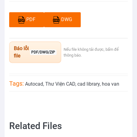
PDF
DWG
Báo lỗi
Nếu file không tải được, bấm để
PDF/DWG/ZIP
file
thông báo.
Tags:
Autocad
,
Thư Viện CAD
,
cad library
,
hoa van
Related Files