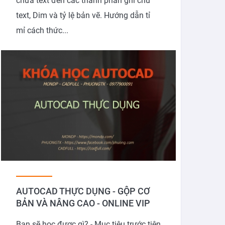
chứa text đến các thành phần ghi chú
text, Dim và tỷ lệ bản vẽ. Hướng dẫn tỉ
mỉ cách thức...
AUTOCAD THỰC DỤNG - GỘP CƠ
BẢN VÀ NÂNG CAO - ONLINE VIP
Bạn sẽ học được gì? - Mục tiêu trước tiên