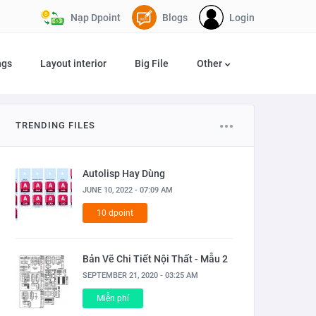
Nạp Dpoint
Blogs
Login
ngs
Layout interior
Big File
Other
TRENDING FILES
Autolisp Hay Dùng
JUNE 10, 2022 - 07:09 AM
10 dpoint
Bản Vẽ Chi Tiết Nội Thất - Mẫu 2
SEPTEMBER 21, 2020 - 03:25 AM
Miễn phí