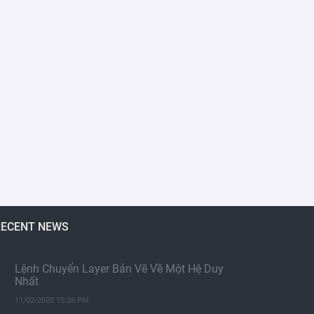
RECENT NEWS
Lệnh Chuyển Layer Bản Vẽ Về Một Hệ Duy
Nhất
11/02/2020 15:26 PM