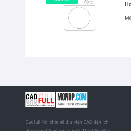
Ho
Má
Cadfull Nơi chia sẽ thư viện CAD tiện ích
dành cho tất cả mọi người. Thư Viện đầy