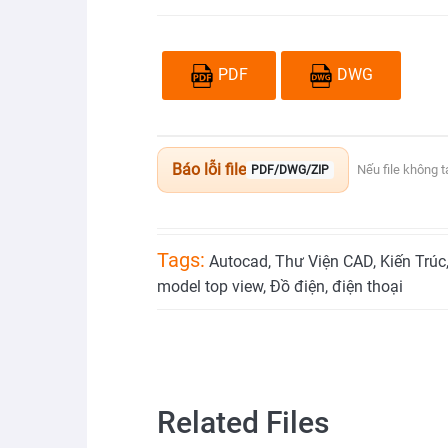
PDF
DWG
Báo lỗi file
Nếu file không 
PDF/DWG/ZIP
Tags:
Autocad
,
Thư Viện CAD
,
Kiến Trúc
model top view
,
Đồ điện
,
điện thoại
Related Files