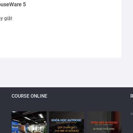
useWare 5
y giặt
COURSE ONLINE