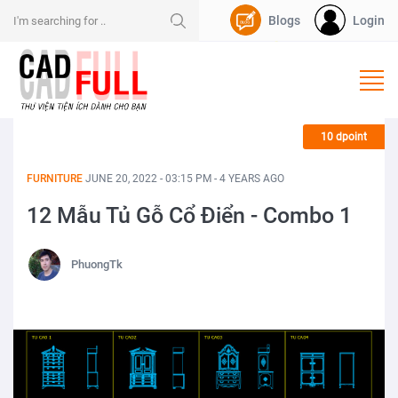
Blogs
Login
Nạp Dpoint
10 dpoint
FURNITURE
JUNE 20, 2022 - 03:15 PM - 4 YEARS AGO
12 Mẫu Tủ Gỗ Cổ Điển - Combo 1
PhuongTk