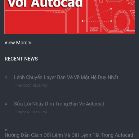
View More
RECENT NEWS
Lệnh Chuyển Layer Bản Vẽ Về Một Hệ Duy Nhất
11/02/2020 15:26 PM
Sửa Lỗi Nhẩy Dim Trong Bản Vẽ Autocad
11/02/2020 15:27 PM
Hướng Dẫn Cách Đổi Lệnh Và Đặt Lệnh Tắt Trong Autocad