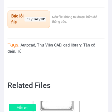
Báo lỗi
Nếu file không tải được, bấm để
PDF/DWG/ZIP
file
thông báo.
Tags:
Autocad
,
Thư Viện CAD
,
cad library
,
Tân cổ
điển
,
Tủ
Related Files
Miễn phí