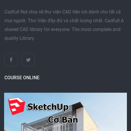
Cadfull Nơi chia sẽ thư viện CAD tiện ích dành cho tất cả
mọi người. Thư Viện đầy đủ và chất lượng nhất. Cadfull A
shared CAD library for everyone. The most complete and
quality Library.
COURSE ONLINE