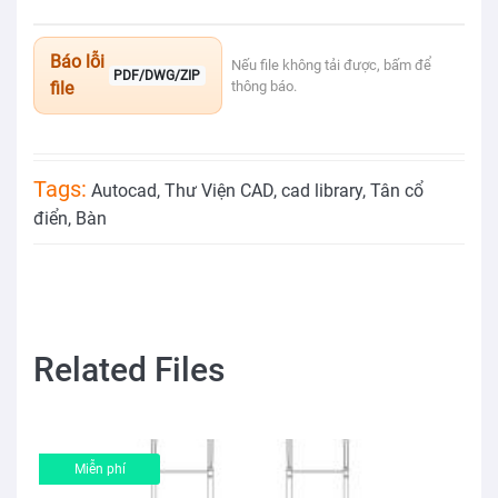
Báo lỗi
Nếu file không tải được, bấm để
PDF/DWG/ZIP
file
thông báo.
Tags:
Autocad
,
Thư Viện CAD
,
cad library
,
Tân cổ
điển
,
Bàn
Related Files
Miễn phí