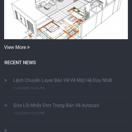
View More
RECENT NEWS
Lệnh Chuyển Layer Bản Vẽ Về Một Hệ Duy Nhất
11/02/2020 15:26 PM
Sửa Lỗi Nhẩy Dim Trong Bản Vẽ Autocad
11/02/2020 15:27 PM