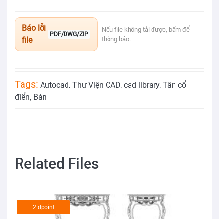
Báo lỗi
Nếu file không tải được, bấm để
PDF/DWG/ZIP
file
thông báo.
Tags:
Autocad
,
Thư Viện CAD
,
cad library
,
Tân cổ
điển
,
Bàn
Related Files
2 dpoint