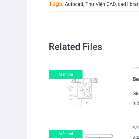
Tags:
Autocad
,
Thư Viện CAD
,
cad librar
Related Files
FUR
Miễn phí
Be
Gi
hi
FUR
Miễn phí
AR