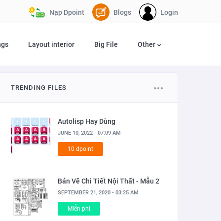
Nạp Dpoint
Blogs
Login
ngs
Layout interior
Big File
Other
TRENDING FILES
Autolisp Hay Dùng
JUNE 10, 2022 - 07:09 AM
10 dpoint
Bản Vẽ Chi Tiết Nội Thất - Mẫu 2
SEPTEMBER 21, 2020 - 03:25 AM
Miễn phí