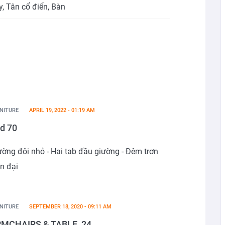
y
,
Tân cổ điển
,
Bàn
NITURE
APRIL 19, 2022 - 01:19 AM
d 70
ường đôi nhỏ - Hai tab đầu giường - Đêm trơn
ện đại
NITURE
SEPTEMBER 18, 2020 - 09:11 AM
MCHAIRS & TABLE_24