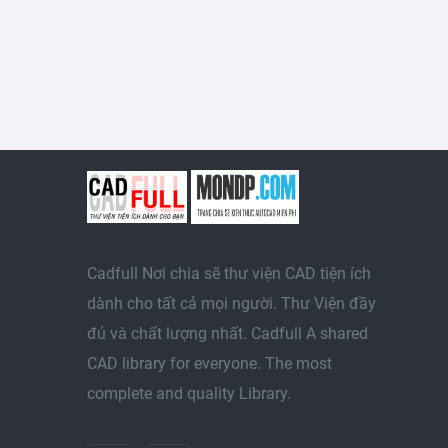
Cadfull Nơi chia sẽ thư viện CAD tiện ích
dành cho tất cả mọi người. Thư Viện đầy
đủ và chất lượng nhất. Cadfull A shared
CAD library for everyone. The most
complete and quality Library.