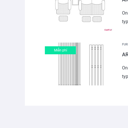
One
typ
FUR
Miễn phí
AR
One
typ