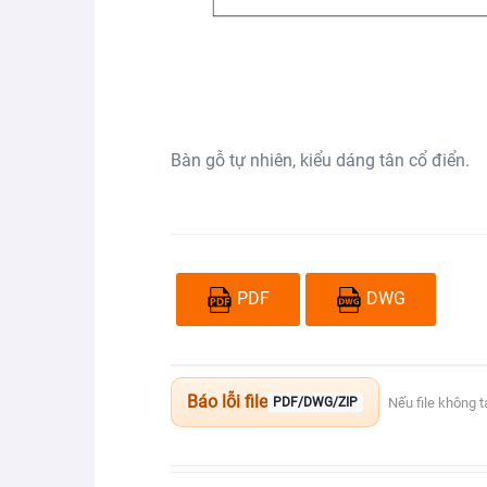
Bàn gỗ tự nhiên, kiểu dáng tân cổ điển.
PDF
DWG
Báo lỗi file
Nếu file không 
PDF/DWG/ZIP