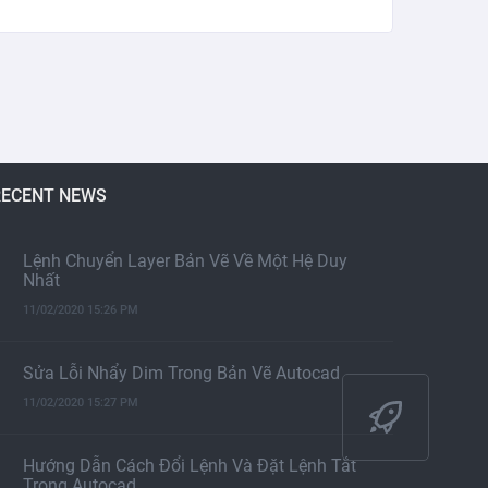
RECENT NEWS
Lệnh Chuyển Layer Bản Vẽ Về Một Hệ Duy
Nhất
11/02/2020 15:26 PM
Sửa Lỗi Nhẩy Dim Trong Bản Vẽ Autocad
11/02/2020 15:27 PM
Hướng Dẫn Cách Đổi Lệnh Và Đặt Lệnh Tắt
Trong Autocad