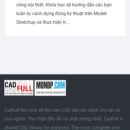
công nội thất. Khóa học sẽ hướng dẫn các bạn
tuần tự cách dựng đúng ký thuật trên Model
Sketchup và thực hiện tr...
Cadfull Nơi chia sẽ thư viện CAD tiện ích dành cho tất cả
mọi người. Thư Viện đầy đủ và chất lượng nhất. Cadfull A
shared CAD library for everyone. The most complete and