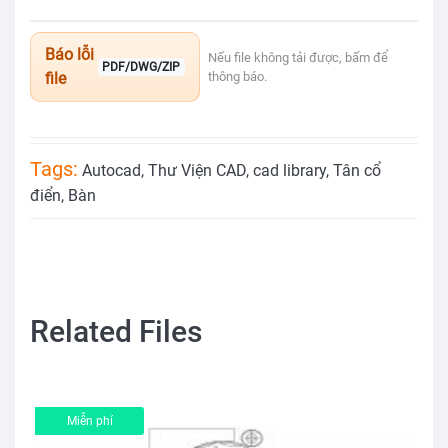
Báo lỗi
Nếu file không tải được, bấm để
PDF/DWG/ZIP
file
thông báo.
Tags:
Autocad
,
Thư Viện CAD
,
cad library
,
Tân cổ
điển
,
Bàn
Related Files
Miễn phí