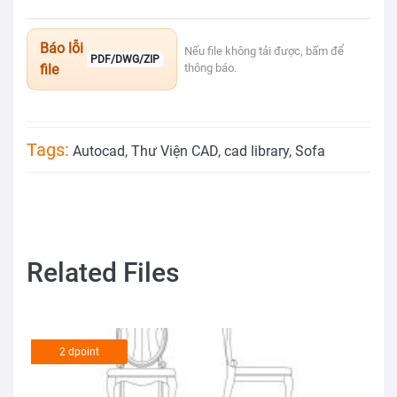
Báo lỗi
Nếu file không tải được, bấm để
PDF/DWG/ZIP
file
thông báo.
Tags:
Autocad
,
Thư Viện CAD
,
cad library
,
Sofa
Related Files
2 dpoint