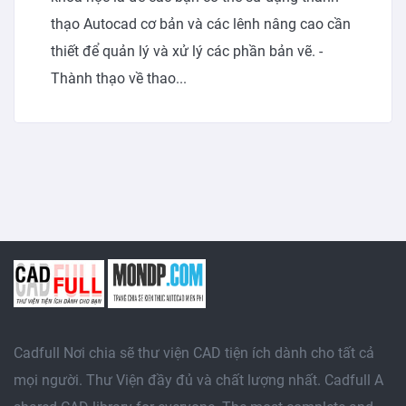
thạo Autocad cơ bản và các lênh nâng cao cần
thiết để quản lý và xử lý các phần bản vẽ. -
Thành thạo về thao...
Cadfull Nơi chia sẽ thư viện CAD tiện ích dành cho tất cả
mọi người. Thư Viện đầy đủ và chất lượng nhất. Cadfull A