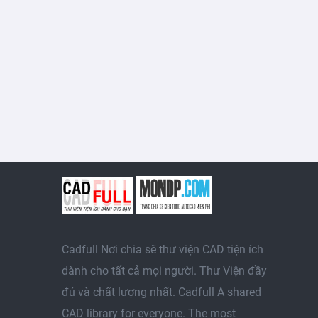
Cadfull Nơi chia sẽ thư viện CAD tiện ích
dành cho tất cả mọi người. Thư Viện đầy
đủ và chất lượng nhất. Cadfull A shared
CAD library for everyone. The most