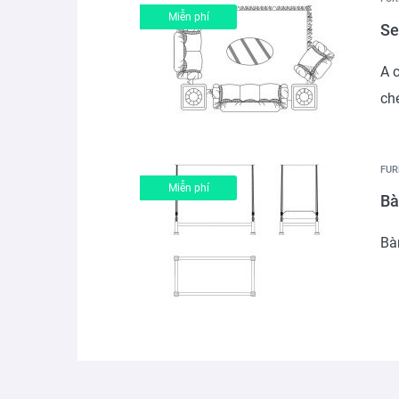
Miễn phí
Se
A c
che
FUR
Miễn phí
Bà
Bà