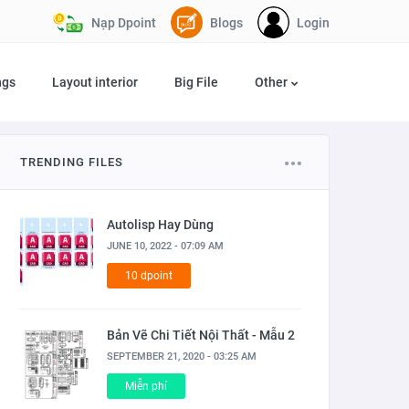
Nạp Dpoint
Blogs
Login
ngs
Layout interior
Big File
Other
TRENDING FILES
Autolisp Hay Dùng
JUNE 10, 2022 - 07:09 AM
10 dpoint
Bản Vẽ Chi Tiết Nội Thất - Mẫu 2
SEPTEMBER 21, 2020 - 03:25 AM
Miễn phí