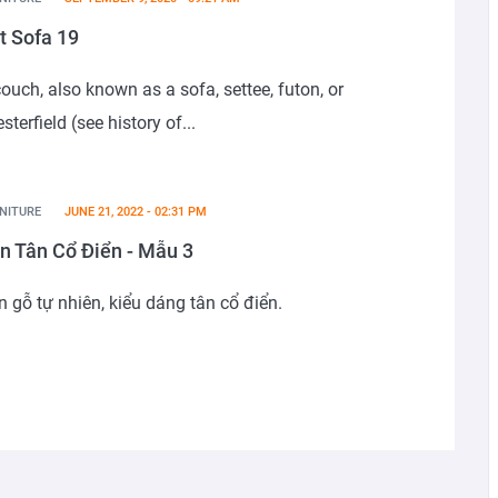
t Sofa 19
ouch, also known as a sofa, settee, futon, or
sterfield (see history of...
NITURE
JUNE 21, 2022 - 02:31 PM
n Tân Cổ Điển - Mẫu 3
n gỗ tự nhiên, kiểu dáng tân cổ điển.