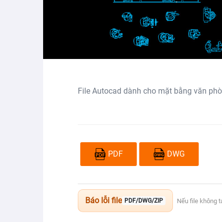
File Autocad dành cho mặt bằng văn phò
PDF
DWG
Báo lỗi file
Nếu file không 
PDF/DWG/ZIP