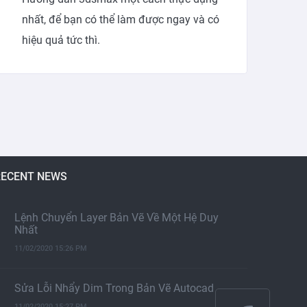
nhất, để bạn có thể làm được ngay và có
hiệu quả tức thì.
RECENT NEWS
Lệnh Chuyển Layer Bản Vẽ Về Một Hệ Duy
Nhất
11/02/2020 15:26 PM
Sửa Lỗi Nhẩy Dim Trong Bản Vẽ Autocad
11/02/2020 15:27 PM