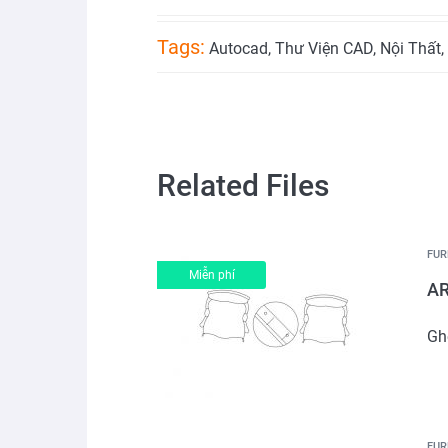
Tags:
Autocad
,
Thư Viện CAD
,
Nội Thất
,
Related Files
FUR
Miễn phí
AR
Gh
FUR