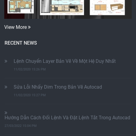
View More
RECENT NEWS
Lệnh Chuyển Layer Bản Vẽ Về Một Hệ Duy Nhất
11/02/2020 15:26 PM
Sửa Lỗi Nhẩy Dim Trong Bản Vẽ Autocad
11/02/2020 15:27 PM
Hướng Dẫn Cách Đổi Lệnh Và Đặt Lệnh Tắt Trong Autocad
27/03/2022 15:04 PM