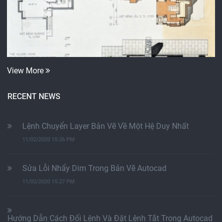
View More
RECENT NEWS
Lệnh Chuyển Layer Bản Vẽ Về Một Hệ Duy Nhất
11/02/2020 15:26 PM
Sửa Lỗi Nhẩy Dim Trong Bản Vẽ Autocad
11/02/2020 15:27 PM
Hướng Dẫn Cách Đổi Lệnh Và Đặt Lệnh Tắt Trong Autocad