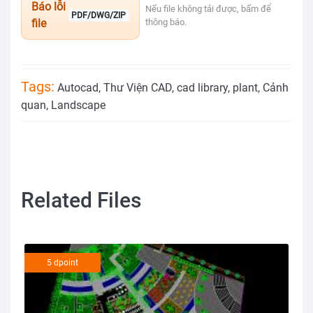
Báo lỗi
Nếu file không tải được, bấm để
PDF/DWG/ZIP
file
thông báo.
Tags:
Autocad
,
Thư Viện CAD
,
cad library
,
plant
,
Cảnh
quan
,
Landscape
Related Files
5 dpoint