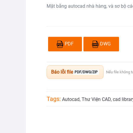
Mặt bằng autocad nhà hàng, và sơ bộ cá
PDF
DWG
Báo lỗi file
Nếu file không 
PDF/DWG/ZIP
Tags:
Autocad
,
Thư Viện CAD
,
cad librar