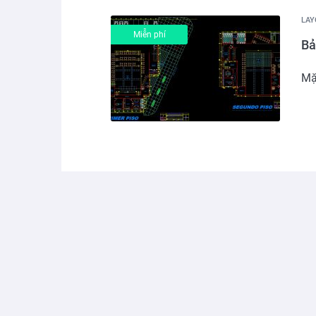
LAY
Miễn phí
Bả
Mặ