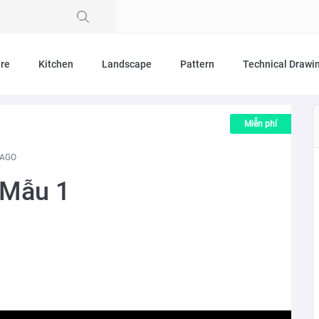
ure
Kitchen
Landscape
Pattern
Technical Drawi
Miễn phí
 AGO
 Mẫu 1