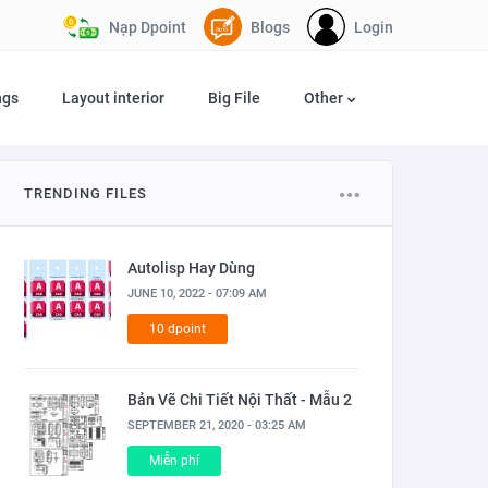
Nạp Dpoint
Blogs
Login
ngs
Layout interior
Big File
Other
TRENDING FILES
Autolisp Hay Dùng
JUNE 10, 2022 - 07:09 AM
10 dpoint
Bản Vẽ Chi Tiết Nội Thất - Mẫu 2
SEPTEMBER 21, 2020 - 03:25 AM
Miễn phí