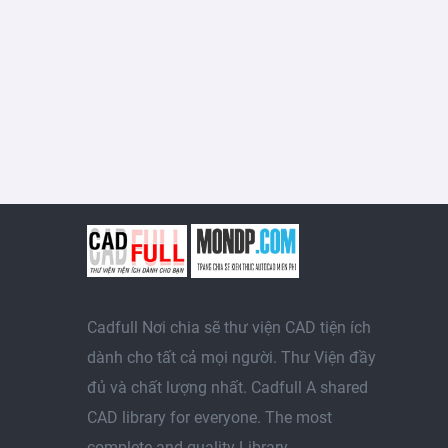
Cadfull Nơi chia sẽ thư viện CAD tiện ích
dành cho tất cả mọi người. Thư Viện đầy
đủ và chất lượng nhất. Cadfull A shared
CAD library for everyone. The most
complete and quality Library.