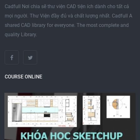
Cadfull Nơi chia sẽ thư viện CAD tiện ích dành cho tất cả
mọi người. Thư Viện đầy đủ và chất lượng nhất. Cadfull A
shared CAD library for everyone. The most complete and
quality Library.
COURSE ONLINE