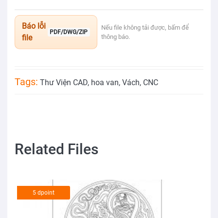
Báo lỗi
Nếu file không tải được, bấm để
PDF/DWG/ZIP
file
thông báo.
Tags:
Thư Viện CAD
,
hoa van
,
Vách
,
CNC
Related Files
5 dpoint