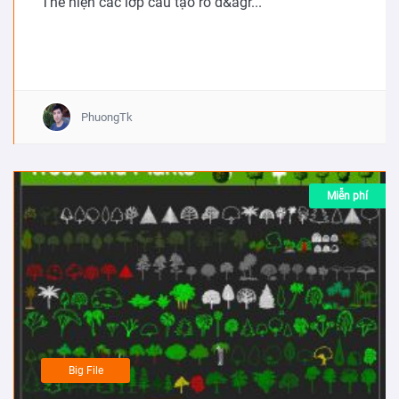
Thể hiện các lớp cấu tạo rõ d&agr...
PhuongTk
Miễn phí
Big File