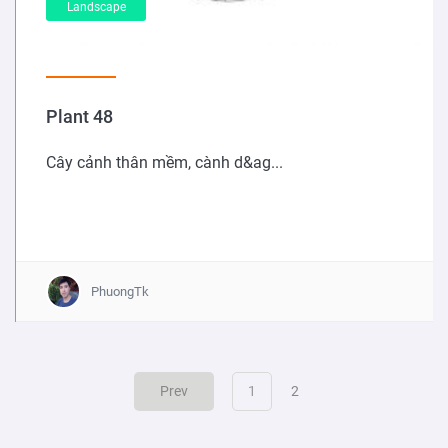
Landscape
Plant 48
Cây cảnh thân mềm, cành d&ag...
PhuongTk
(current)
Prev
1
2