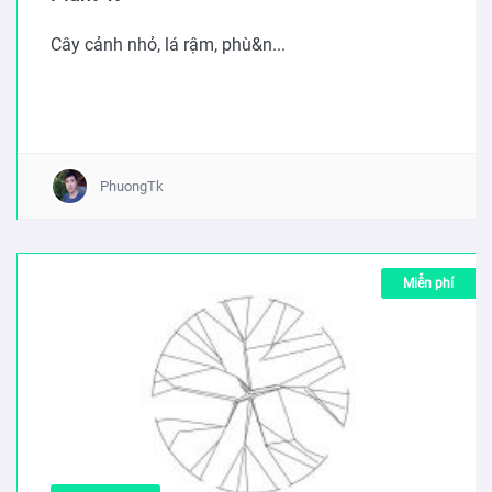
Cây cảnh nhỏ, lá rậm, phù&n...
PhuongTk
Miễn phí