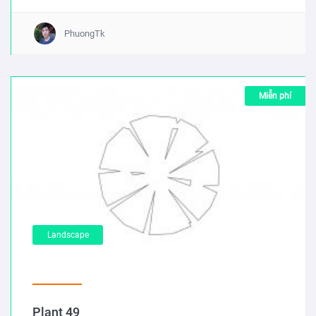
PhuongTk
Miễn phí
Landscape
Plant 49