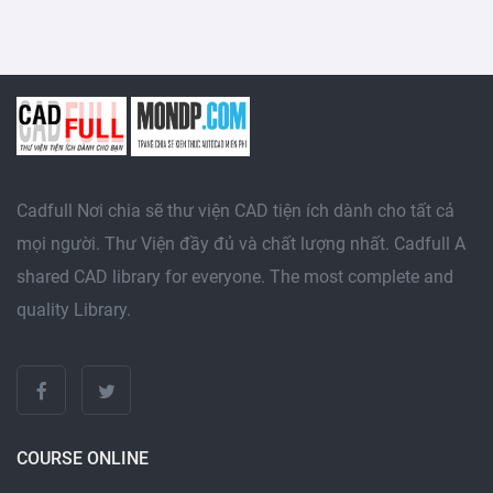
Cadfull Nơi chia sẽ thư viện CAD tiện ích dành cho tất cả
mọi người. Thư Viện đầy đủ và chất lượng nhất. Cadfull A
shared CAD library for everyone. The most complete and
quality Library.
COURSE ONLINE