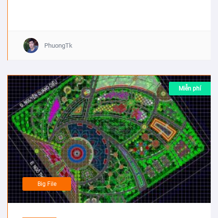
PhuongTk
Miễn phí
Big File