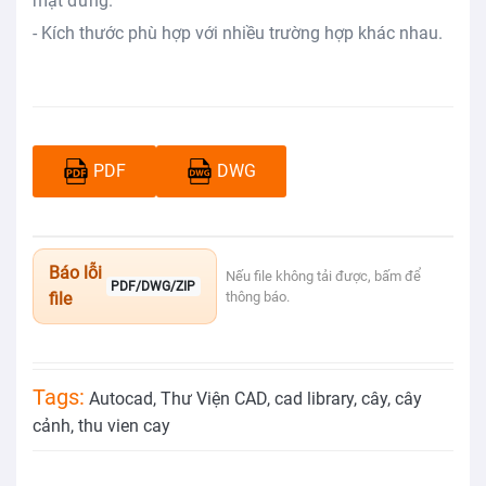
mặt đứng.
- Kích thước phù hợp với nhiều trường hợp khác nhau.
PDF
DWG
Báo lỗi
Nếu file không tải được, bấm để
PDF/DWG/ZIP
file
thông báo.
Tags:
Autocad
,
Thư Viện CAD
,
cad library
,
cây
,
cây
cảnh
,
thu vien cay