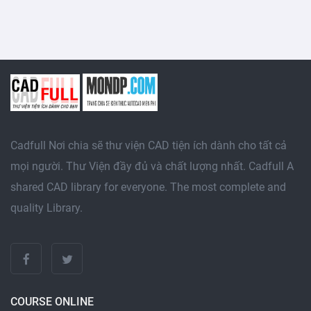
Cadfull Nơi chia sẽ thư viện CAD tiện ích dành cho tất cả
mọi người. Thư Viện đầy đủ và chất lượng nhất. Cadfull A
shared CAD library for everyone. The most complete and
quality Library.
COURSE ONLINE