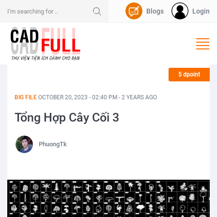
Blogs
Login
Nạp Dpoint
5 dpoint
BIG FILE
OCTOBER 20, 2023 - 02:40 PM - 2 YEARS AGO
Tổng Hợp Cây Cối 3
PhuongTk