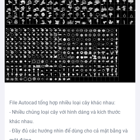
File Autocad tổng hợp nhiều loại cây khác nhau:
- Nhiều chủng loại cây với hình dáng và kích thước
khác nhau.
- Đầy đủ các hướng nhìn để dùng cho cả mặt bằng và