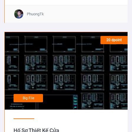
PhuongTk
20 dpoint
Big File
Hố Sơ Thiết Kế Cửa