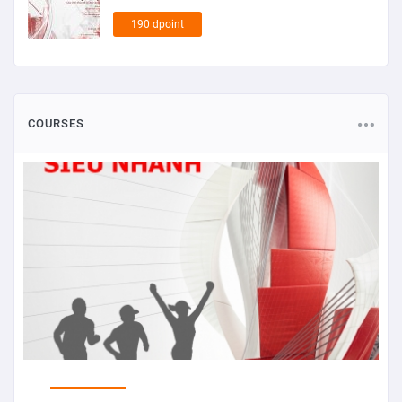
190 dpoint
COURSES