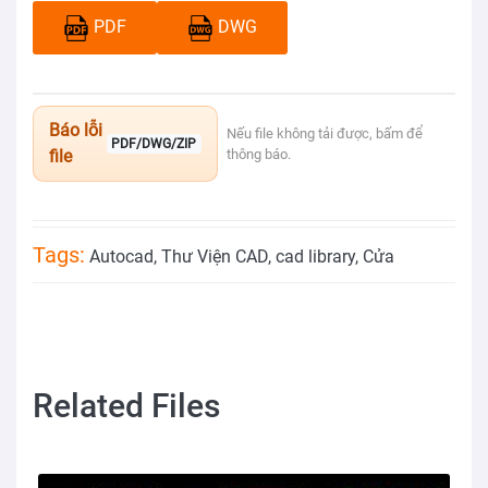
PDF
DWG
Báo lỗi
Nếu file không tải được, bấm để
PDF/DWG/ZIP
file
thông báo.
Tags:
Autocad
,
Thư Viện CAD
,
cad library
,
Cửa
Related Files