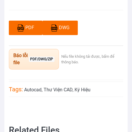
PDF
DWG
Báo lỗi
Nếu file không tải được, bấm để
PDF/DWG/ZIP
file
thông báo.
Tags:
Autocad
,
Thư Viện CAD
,
Ký Hiệu
Related Files