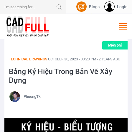
Blogs
Login
Nạp Dpoint
Miễn phí
TECHNICAL DRAWINGS
OCTOBER 30, 2023 - 03:23 PM - 2 YEARS AGO
Bảng Ký Hiệu Trong Bản Vẽ Xây
Dựng
PhuongTk