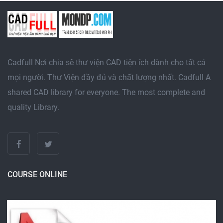
Cadfull Nơi chia sẽ thư viện CAD tiện ích dành cho tất cả
mọi người. Thư Viện đầy đủ và chất lượng nhất. Cadfull A
shared CAD library for everyone. The most complete and
quality Library.
COURSE ONLINE