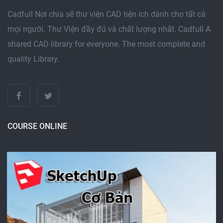
Cadfull Nơi chia sẽ thư viện CAD tiện ích dành cho tất cả
mọi người. Thư Viện đầy đủ và chất lượng nhất. Cadfull A
shared CAD library for everyone. The most complete and
quality Library.
COURSE ONLINE