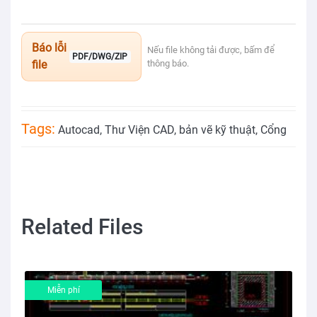
Báo lỗi
Nếu file không tải được, bấm để
PDF/DWG/ZIP
file
thông báo.
Tags:
Autocad
,
Thư Viện CAD
,
bản vẽ kỹ thuật
,
Cổng
Related Files
Miễn phí