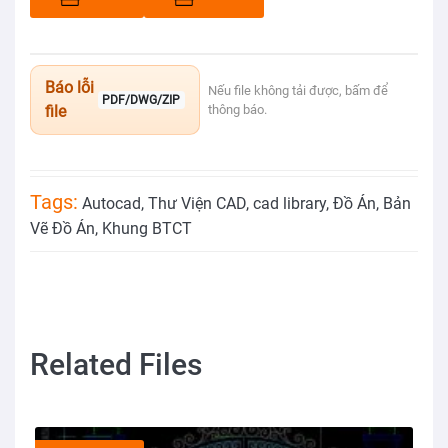
Báo lỗi
Nếu file không tải được, bấm để
PDF/DWG/ZIP
file
thông báo.
Tags:
Autocad
,
Thư Viện CAD
,
cad library
,
Đồ Án
,
Bản
Vẽ Đồ Án
,
Khung BTCT
Related Files