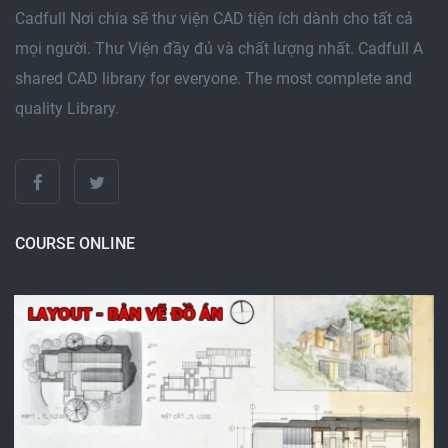
Cadfull Nơi chia sẽ thư viện CAD tiện ích dành cho tất cả
mọi người. Thư Viện đầy đủ và chất lượng nhất. Cadfull A
shared CAD library for everyone. The most complete and
quality Library.
COURSE ONLINE