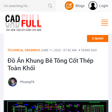
Blogs
Login
Nạp Dpoint
2 dpoint
TECHNICAL DRAWINGS
JUNE 11, 2022 - 07:42 AM - 4 YEARS AGO
Đồ Án Khung Bê Tông Cốt Thép
Toàn Khối
PhuongTk