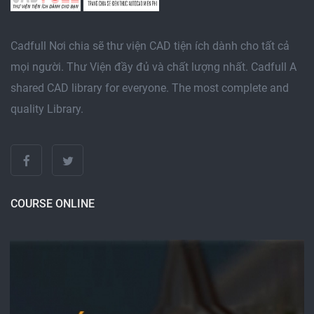
Cadfull Nơi chia sẽ thư viện CAD tiện ích dành cho tất cả
mọi người. Thư Viện đầy đủ và chất lượng nhất. Cadfull A
shared CAD library for everyone. The most complete and
quality Library.
COURSE ONLINE