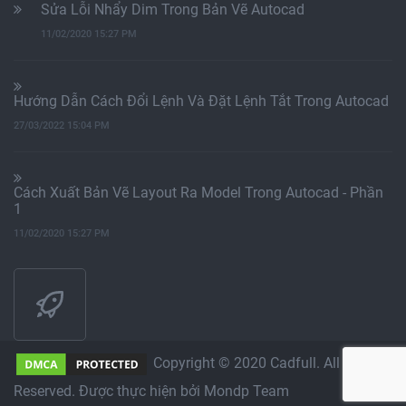
Sửa Lỗi Nhẩy Dim Trong Bản Vẽ Autocad
11/02/2020 15:27 PM
Hướng Dẫn Cách Đổi Lệnh Và Đặt Lệnh Tắt Trong Autocad
27/03/2022 15:04 PM
Cách Xuất Bản Vẽ Layout Ra Model Trong Autocad - Phần
1
11/02/2020 15:27 PM
Copyright © 2020 Cadfull. All Rights
Reserved. Được thực hiện bởi Mondp Team