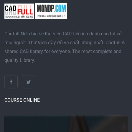
Cadfull Nơi chia sẽ thư viện CAD tiện ích dành cho tất cả
mọi người. Thư Viện đầy đủ và chất lượng nhất. Cadfull A
shared CAD library for everyone. The most complete and
quality Library.
COURSE ONLINE