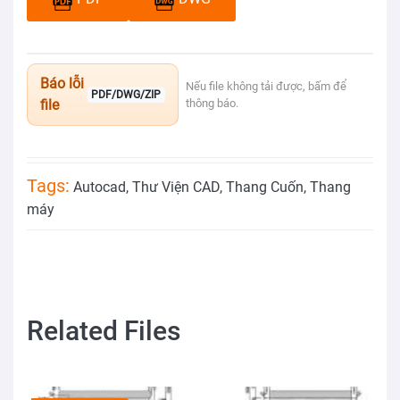
Báo lỗi
Nếu file không tải được, bấm để
PDF/DWG/ZIP
file
thông báo.
Tags:
Autocad
,
Thư Viện CAD
,
Thang Cuốn
,
Thang
máy
Related Files