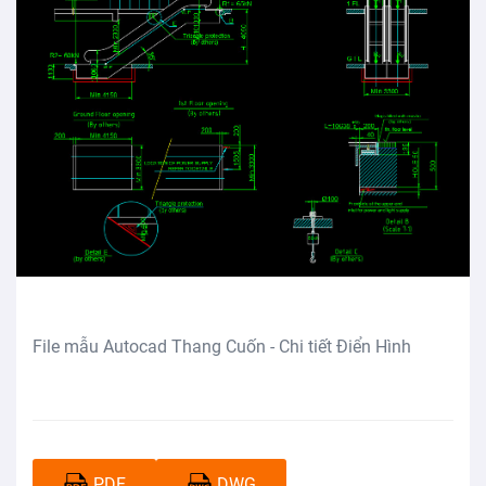
File mẫu Autocad Thang Cuốn - Chi tiết Điển Hình
PDF
DWG