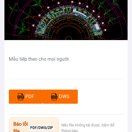
Mẫu tiếp theo cho mọi người.
PDF
DWG
Báo lỗi
Nếu file không tải được, bấm để
PDF/DWG/ZIP
file
thông báo.