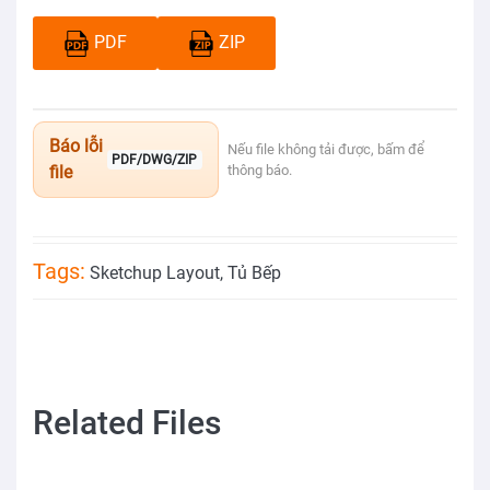
PDF
ZIP
Báo lỗi
Nếu file không tải được, bấm để
PDF/DWG/ZIP
file
thông báo.
Tags:
Sketchup Layout
,
Tủ Bếp
Related Files