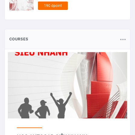
190 dpoint
COURSES