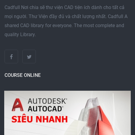
Cadfull Nơi chia sẽ thư viện CAD tiện ích dành cho tất cả
mọi người. Thư Viện đầy đủ và chất lượng nhất. Cadfull A
shared CAD library for everyone. The most complete and
quality Library.
COURSE ONLINE