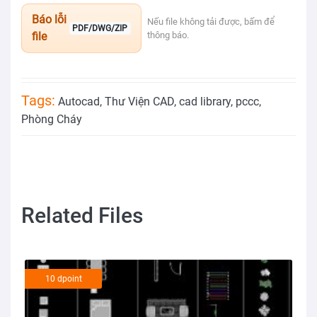
Báo lỗi
Nếu file không tải được, bấm để
PDF/DWG/ZIP
file
thông báo.
Tags:
Autocad
,
Thư Viện CAD
,
cad library
,
pccc
,
Phòng Cháy
Related Files
10 dpoint