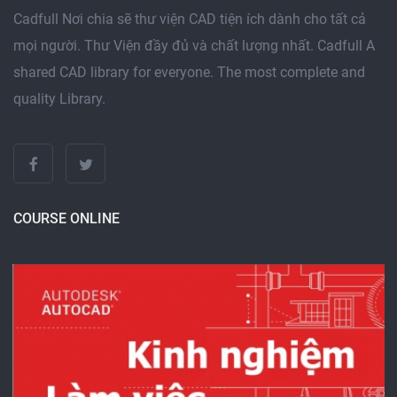
Cadfull Nơi chia sẽ thư viện CAD tiện ích dành cho tất cả
mọi người. Thư Viện đầy đủ và chất lượng nhất. Cadfull A
shared CAD library for everyone. The most complete and
quality Library.
COURSE ONLINE