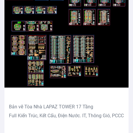
Bản vẽ Tòa Nhà LAPAZ TOWER 17 Tầng
Full Kiến Trúc, Kết Cấu, Điện Nước. IT, Thông Gió, PCCC