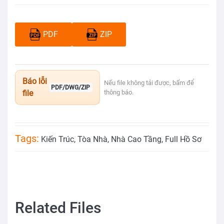
PDF
ZIP
Báo lỗi
Nếu file không tải được, bấm để
PDF/DWG/ZIP
file
thông báo.
Tags:
Kiến Trúc
,
Tòa Nhà
,
Nhà Cao Tầng
,
Full Hồ Sơ
Related Files