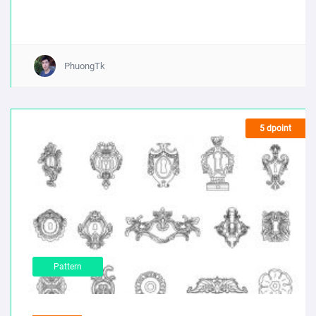
PhuongTk
5 dpoint
Pattern