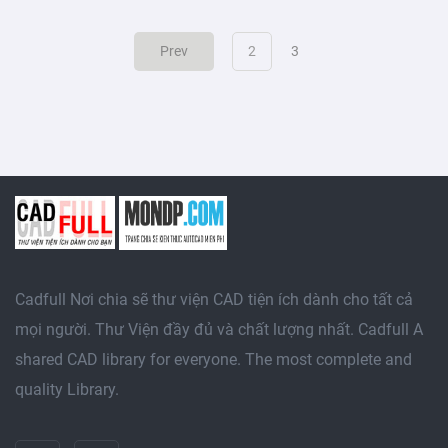
(current)
Prev
2
3
Cadfull Nơi chia sẽ thư viện CAD tiện ích dành cho tất cả
mọi người. Thư Viện đầy đủ và chất lượng nhất. Cadfull A
shared CAD library for everyone. The most complete and
quality Library.