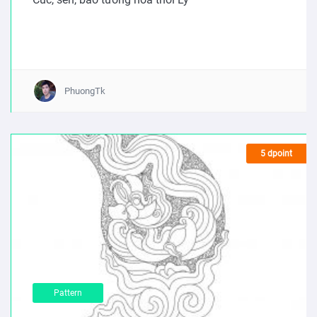
PhuongTk
5 dpoint
Pattern