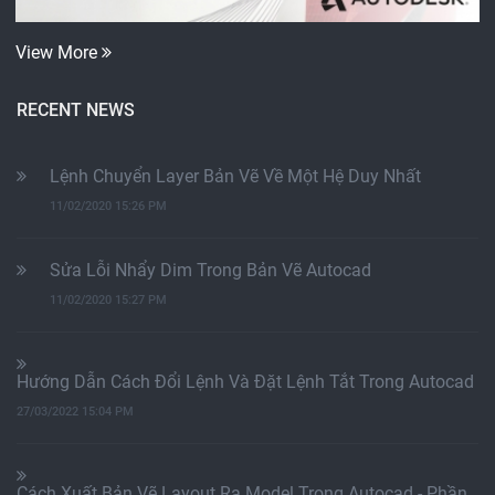
View More
RECENT NEWS
Lệnh Chuyển Layer Bản Vẽ Về Một Hệ Duy Nhất
11/02/2020 15:26 PM
Sửa Lỗi Nhẩy Dim Trong Bản Vẽ Autocad
11/02/2020 15:27 PM
Hướng Dẫn Cách Đổi Lệnh Và Đặt Lệnh Tắt Trong Autocad
27/03/2022 15:04 PM
Cách Xuất Bản Vẽ Layout Ra Model Trong Autocad - Phần