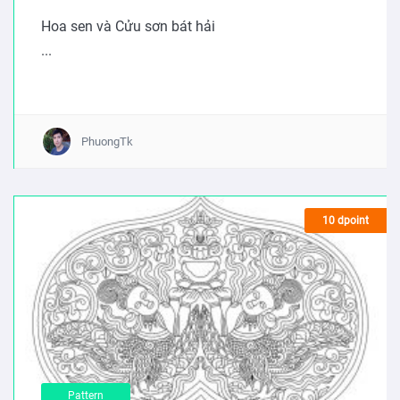
Hoa sen và Cửu sơn bát hải
...
PhuongTk
10 dpoint
Pattern