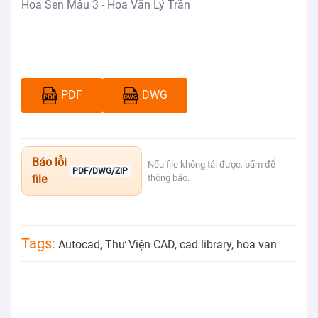
Hoa Sen Mẫu 3 - Hoa Văn Lý Trần
PDF
DWG
Báo lỗi
Nếu file không tải được, bấm để
PDF/DWG/ZIP
file
thông báo.
Tags:
Autocad
,
Thư Viện CAD
,
cad library
,
hoa van