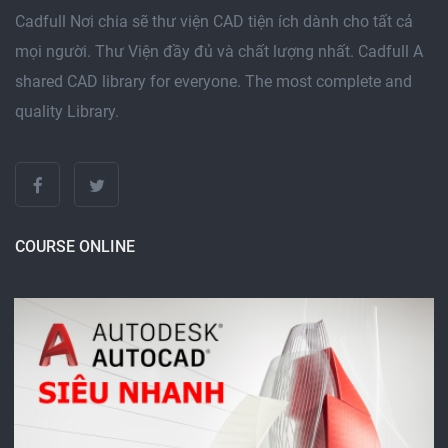
Cadfull Nơi chia sẽ thư viện CAD tiện ích dành cho tất cả
mọi người. Thư Viện đầy đủ và chất lượng nhất. Cadfull A
shared CAD library for everyone. The most complete and
quality Library.
COURSE ONLINE