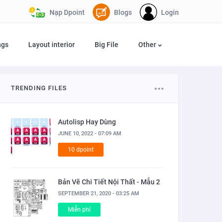
Nạp Dpoint
Blogs
Login
ngs
Layout interior
Big File
Other
TRENDING FILES
Autolisp Hay Dùng
JUNE 10, 2022 - 07:09 AM
10 dpoint
Bản Vẽ Chi Tiết Nội Thất - Mẫu 2
SEPTEMBER 21, 2020 - 03:25 AM
Miễn phí