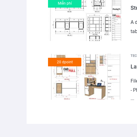
Miễn phí
St
A d
tab
TEC
20 dpoint
La
Fi
- 
...