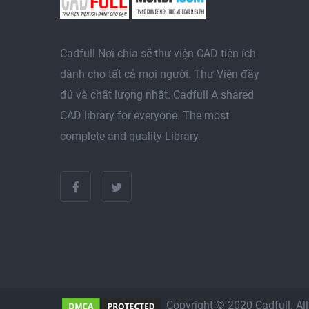
Cadfull Nơi chia sẽ thư viện CAD tiện ích
dành cho tất cả mọi người. Thư Viện đầy
đủ và chất lượng nhất. Cadfull A shared
CAD library for everyone. The most
complete and quality Library.
Copyright © 2020 Cadfull. A