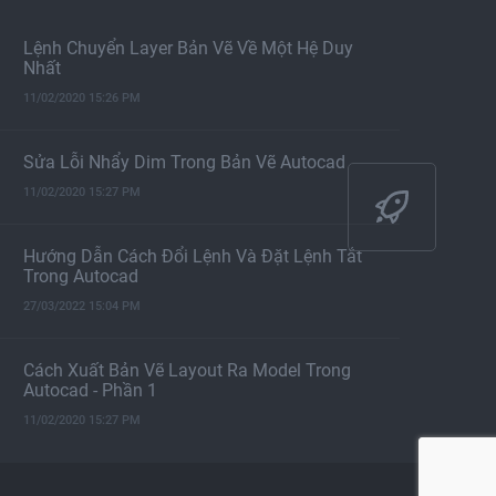
Lệnh Chuyển Layer Bản Vẽ Về Một Hệ Duy
Nhất
11/02/2020 15:26 PM
Sửa Lỗi Nhẩy Dim Trong Bản Vẽ Autocad
11/02/2020 15:27 PM
Hướng Dẫn Cách Đổi Lệnh Và Đặt Lệnh Tắt
Trong Autocad
27/03/2022 15:04 PM
Cách Xuất Bản Vẽ Layout Ra Model Trong
Autocad - Phần 1
11/02/2020 15:27 PM