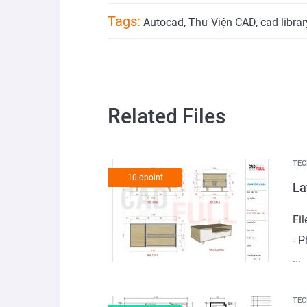
Tags:
Autocad
,
Thư Viện CAD
,
cad librar
Related Files
TEC
10 dpoint
La
Fi
- 
...
TEC