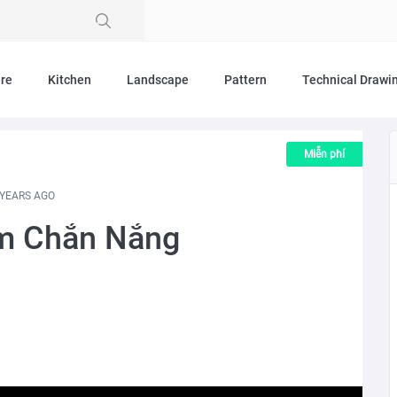
ure
Kitchen
Landscape
Pattern
Technical Drawi
Miễn phí
4 YEARS AGO
ôm Chắn Nắng