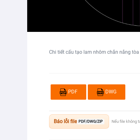
Chi tiết cấu tạo lam nhôm chắn nắng tòa
PDF
DWG
Báo lỗi file
Nếu file không 
PDF/DWG/ZIP